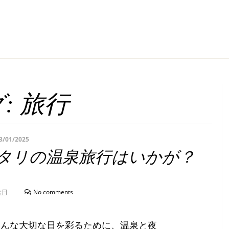
:
旅行
3/01/2025
タリの温泉旅行はいかが？
念日
No comments
そんな大切な日を彩るために、温泉と夜