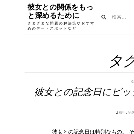
Skip
彼女との関係をもっ
to
と深めるために
検
content
索:
さまざまな問題の解決策やおすす
めのデートスポットなど
タグ
0
彼女との記念日にピッ
旅行
,
記
彼女との記念日は特別なもの。 