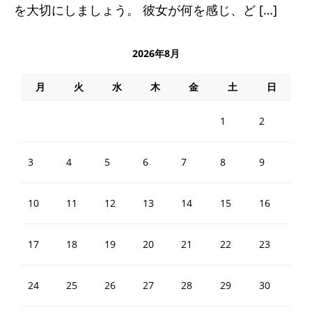
を大切にしましょう。 彼女が何を感じ、ど […]
2026年8月
月
火
水
木
金
土
日
1
2
3
4
5
6
7
8
9
10
11
12
13
14
15
16
17
18
19
20
21
22
23
24
25
26
27
28
29
30