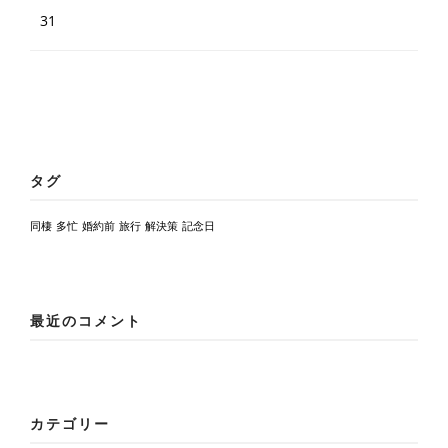
31
タグ
同棲
多忙
婚約前
旅行
解決策
記念日
最近のコメント
カテゴリー